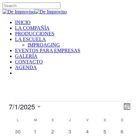
Skip
to
Close
main
Search
content
Menu
INICIO
LA COMPAÑÍA
PRODUCCIONES
LA ESCUELA
IMPROAGING
EVENTOS PARA EMPRESAS
GALERÍA
CONTACTO
AGENDA
instagram
Eventos
7/1/2025
Nave
Nave
Mes
de
de
Seleccionar
vistas
Calendario
fecha.
L
LUNES
M
MARTES
X
MIÉRCOLES
J
JUEVES
V
VIERNES
S
SÁBADO
D
DOMING
vistas
de
de
0
0
0
0
0
0
0
30
1
2
3
4
5
6
Even
Eventos
eventos
eventos
eventos
eventos
eventos
eventos
eventos