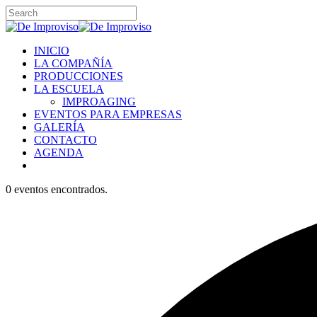
Skip
to
Close
main
Search
content
Menu
INICIO
LA COMPAÑÍA
PRODUCCIONES
LA ESCUELA
IMPROAGING
EVENTOS PARA EMPRESAS
GALERÍA
CONTACTO
AGENDA
instagram
0 eventos encontrados.