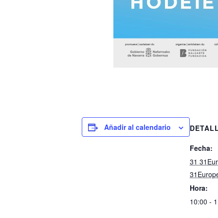
Añadir al calendario
DETAL
Fecha:
31 31Eur
31Europ
Hora:
10:00 - 