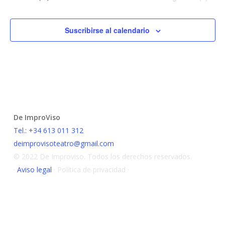
Suscribirse al calendario
De ImproViso
Tel.: +34 613 011 312
deimprovisoteatro@gmail.com
© 2022 De Improviso. Todos los derechos reservados.
·
Aviso legal
· Política de privacidad ·