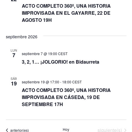
ACTO COMPLETO 360º, UNA HISTORIA
IMPROVISADA EN EL GAYARRE, 22 DE
AGOSTO 19H
septiembre 2026
LUN
septiembre 7 @ 19:00
CEST
7
3, 2, 1… ¡JOLGORIO! en Bidaurreta
SÁB
septiembre 19 @ 17:00
-
18:00
CEST
19
ACTO COMPLETO 360º, UNA HISTORIA
IMPROVISADA EN CÁSEDA, 19 DE
SEPTIEMBRE 17H
Eventos
Hoy
siguiente(s)
Eventos
anterior(es)