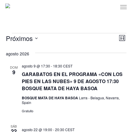
Men
Skip
to
main
content
Eventos
Na
Próximos
Na
Lista
Seleccionar
de
de
agosto 2026
fecha.
vis
vis
agosto 9 @ 17:30
-
18:30
CEST
de
DOM
9
GARABATOS EN EL PROGRAMA «CON LOS
Eve
PIES EN LAS NUBES» 9 DE AGOSTO 17:30
BOSQUE MATA DE HAYA BASOA
BOSQUE MATA DE HAYA BASOA
Larra - Belagua, Navarra,
Spain
Gratuito
SÁB
agosto 22 @ 19:00
-
20:30
CEST
22