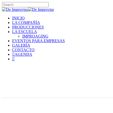
Skip
to
Close
main
Search
content
Menu
INICIO
LA COMPAÑÍA
PRODUCCIONES
LA ESCUELA
IMPROAGING
EVENTOS PARA EMPRESAS
GALERÍA
CONTACTO
AGENDA
instagram