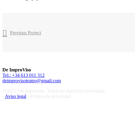
Previous Project
De ImproViso
Tel.: +34 613 011 312
deimprovisoteatro@gmail.com
© 2022 De Improviso. Todos los derechos reservados.
·
Aviso legal
· Política de privacidad ·