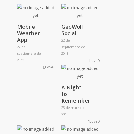
Mobile
GeoWolf
Weather
Social
App
22 de
22 de
septiembre de
septiembre de
2013
2013
Love
0
Love
0
A Night
to
Remember
23 de marzo de
2013
Love
0