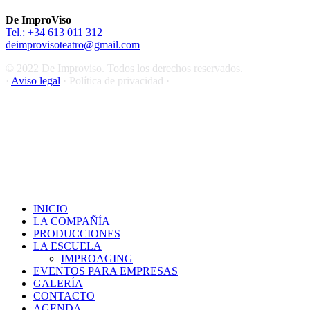
16/07/2022
De ImproViso
Tel.: +34 613 011 312
deimprovisoteatro@gmail.com
© 2022 De Improviso. Todos los derechos reservados.
·
Aviso legal
· Política de privacidad ·
Close
INICIO
Menu
LA COMPAÑÍA
PRODUCCIONES
LA ESCUELA
IMPROAGING
EVENTOS PARA EMPRESAS
GALERÍA
CONTACTO
AGENDA