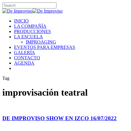
Skip
to
Close
main
Search
content
Menu
INICIO
LA COMPAÑÍA
PRODUCCIONES
LA ESCUELA
IMPROAGING
EVENTOS PARA EMPRESAS
GALERÍA
CONTACTO
AGENDA
instagram
Tag
improvisación teatral
DE
IMPROVISO
SHOW
DE IMPROVISO SHOW EN IZCO 16/07/2022
EN
IZCO