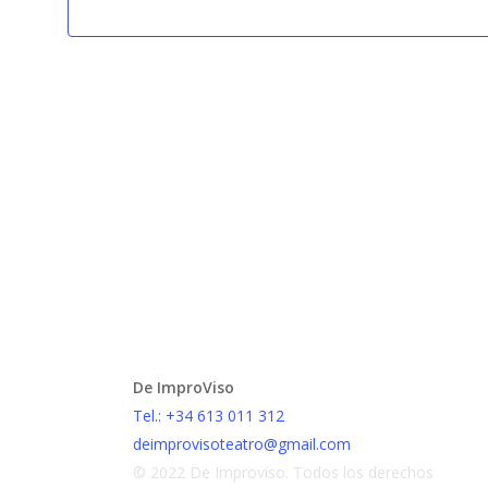
De ImproViso
Tel.: +34 613 011 312
deimprovisoteatro@gmail.com
© 2022 De Improviso. Todos los derechos