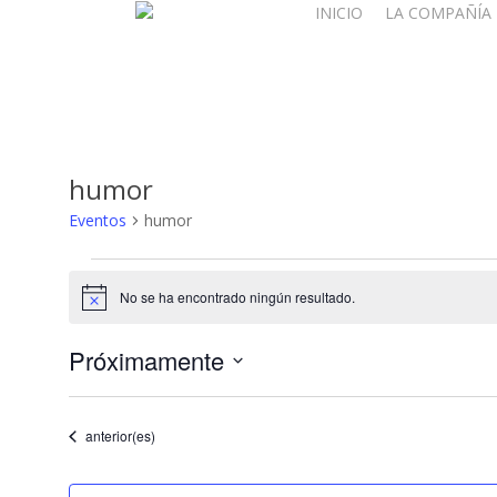
INICIO
LA COMPAÑÍA
Skip
to
main
content
humor
Eventos
humor
Eventos
No se ha encontrado ningún resultado.
Aviso
Próximamente
Seleccionar
fecha.
Eventos
anterior(es)