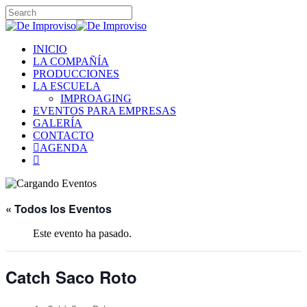
Skip
to
Close
main
Search
content
Menu
INICIO
LA COMPAÑÍA
PRODUCCIONES
LA ESCUELA
IMPROAGING
EVENTOS PARA EMPRESAS
GALERÍA
CONTACTO
AGENDA
instagram
« Todos los Eventos
Este evento ha pasado.
Catch Saco Roto