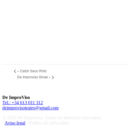
«
Catch Saco Roto
De Improviso Show
»
De ImproViso
Tel.: +34 613 011 312
deimprovisoteatro@gmail.com
© 2022 De Improviso. Todos los derechos reservados.
·
Aviso legal
· Política de privacidad ·